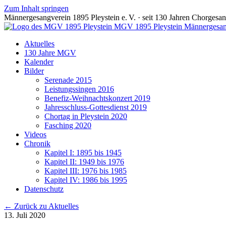
Zum Inhalt springen
Männergesangverein 1895 Pleystein e. V. · seit 130 Jahren Chorgesan
MGV 1895 Pleystein
Männergesang
Aktuelles
130 Jahre MGV
Kalender
Bilder
Serenade 2015
Leistungssingen 2016
Benefiz-Weihnachtskonzert 2019
Jahresschluss-Gottesdienst 2019
Chortag in Pleystein 2020
Fasching 2020
Videos
Chronik
Kapitel I: 1895 bis 1945
Kapitel II: 1949 bis 1976
Kapitel III: 1976 bis 1985
Kapitel IV: 1986 bis 1995
Datenschutz
← Zurück zu Aktuelles
13. Juli 2020