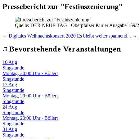
Pressebericht zur "Festinszenierung"
Quelle: DER NEUE TAG - Oberpfälzer Kurier Ausgabe 159/2
← Digitales Weihnachtskonzert 2020
Es bleibt weiter spannend... →
Bevorstehende Veranstaltungen
10
Aug
Singstunde
Montag, 20:00 Uhr · Böllert
Singstunde
17
Aug
Singstunde
Montag, 20:00 Uhr · Böllert
Singstunde
24
Aug
Singstunde
Montag, 20:00 Uhr · Böllert
Singstunde
31
Aug
Singstunde